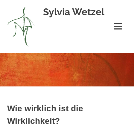
Zum
Sylvia Wetzel
Inhalt
springen
MENÜ
Entspannung
Meditation
Buddhismus
Wie wirklich ist die
Wirklichkeit?