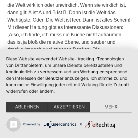
die Welt wirklich oder unwirklich. Wenn sie wirklich ist,
dann gilt: A ist A und B ist B. Dann ist die Welt das
Wichtigste. Oder: Die Welt ist leer. Dann ist alles Schein!
Mit dieser Haltung gibt es interessante Diskussionen:
„Also, ich finde, ich muss die Küche nicht aufräumen,
das ist ja bloß die relative Ebene, und sauber und
dreckig ist doch dualistisches Denken. Die
Unterscheidung zwischen bezahlten und unbezahlten
Diese Website verwendet Website- tracking -Technologien
Rechnungen ist doch dualistisch, das wollen wir doch
von Drittanbietern, um unsere Dienste bereitzustellen und
überwinden. Geschmackvoll und nicht geschmackvoll,
kontinuierlich zu verbessern und um Werbung entsprechend
den Interessen der Benutzer anzuzeigen. Ich stimme zu und
das ist doch bloß Wertung, das überwinden wir jetzt. Ich
kann meine Einwilligung jederzeit mit Wirkung für die Zukunft
hab keine Zeit, die Küche aufzuräumen, ich hab
widerrufen oder ändern.
Wichtigeres zu tun, ich muss nämlich über Leerheit
meditieren.“
ABLEHNEN
AKZEPTIEREN
MEHR
Solange man ausschließlich mit der zweiwertigen Logik
arbeitet, mit entweder – oder, verliert man sich in der
Powered by
&
Welt der Dinge: „Ich muss wirklich Rechnungen